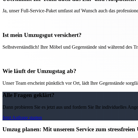
Ja, unser Full-Service-Paket umfasst auf Wunsch auch das professio
Ist mein Umzugsgut versichert?
Selbstverständlich! Ihre Möbel und Gegenstände sind während des Tra
Wie läuft der Umzugstag ab?
Unser Team erscheint pünktlich vor Ort, lädt Ihre Gegenstände sorgfälti
Alle Fragen geklärt?
Dann probieren Sie es jetzt aus und fordern Sie Ihr individuelles Ang
Jetzt Anfrage starten
Umzug planen: Mit unserem Service zum stressfreien